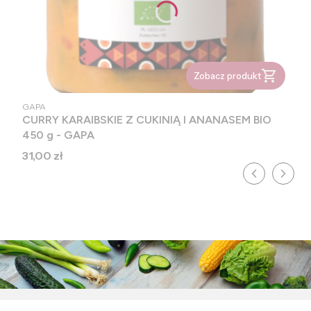
Zobacz produkt
PRODUCENT
GAPA
CURRY KARAIBSKIE Z CUKINIĄ I ANANASEM BIO
450 g - GAPA
Cena
31,00 zł