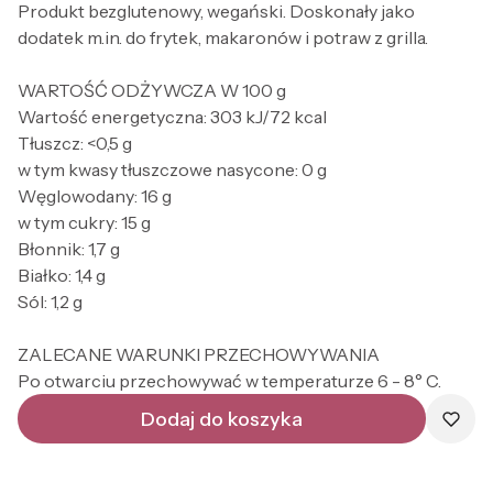
Produkt bezglutenowy, wegański. Doskonały jako
dodatek m.in. do frytek, makaronów i potraw z grilla.
WARTOŚĆ ODŻYWCZA W 100 g
Wartość energetyczna: 303 kJ/72 kcal
Tłuszcz: <0,5 g
w tym kwasy tłuszczowe nasycone: 0 g
Węglowodany: 16 g
w tym cukry: 15 g
Błonnik: 1,7 g
Białko: 1,4 g
Sól: 1,2 g
ZALECANE WARUNKI PRZECHOWYWANIA
Po otwarciu przechowywać w temperaturze 6 - 8° C.
Dodaj do koszyka