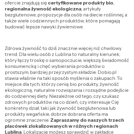
ofercie znajdują się
certyfikowane produkty bio
,
regionalna żywność ekologiczna
, artykuły
bezglutenowe, propozycje dla osób na diecie roślinnej, a
także wiele codziennych produktów, które pomagają
budować lepsze nawyki żywieniowe.
Zdrowa żywność to dziś znacznie więcej niż chwilowy
trend. Dla wielu osób z Lublina to naturalny kierunek,
który łączy troskę o samopoczucie, większą świadomość
konsumencką i chęć wybierania produktów o
prostszym, bardziej przejrzystym składzie. Dobio.pl
stawia właśnie na taki sposób myślenia o zakupach. To
miejsce dla tych, którzy cenią bio produkty, żywność
ekologiczną, naturalne rozwiązania i rozsądne podejście
do codziennej diety. Niezależnie od tego, czy szukasz
zdrowych produktów na co dzień, czy interesuje Cię
konkretny dział, taki jak żywność bezglutenowa lub
produkty wegańskie, dobrze dobrana oferta ma
ogromne znaczenie.
Zapraszamy do naszych trzech
placówek zlokalizowanych w różnych regionach
Lublina
. Lokalizację możesz sprawdzić w zakładce