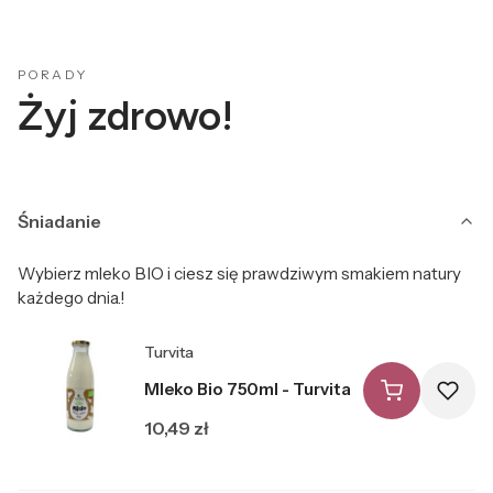
PORADY
Żyj zdrowo!
Śniadanie
Wybierz mleko BIO i ciesz się prawdziwym smakiem natury
każdego dnia.!
Producent Turvita
Turvita
Mleko Bio 750ml - Turvita
Cena
10,49 zł