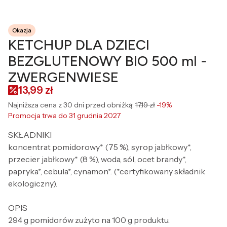
Okazja
KETCHUP DLA DZIECI
BEZGLUTENOWY BIO 500 ml -
ZWERGENWIESE
13,99 zł
Najniższa cena z 30 dni przed obniżką:
17,19 zł
-19%
Promocja trwa do 31 grudnia 2027
SKŁADNIKI
koncentrat pomidorowy* (75 %), syrop jabłkowy*,
przecier jabłkowy* (8 %), woda, sól, ocet brandy*,
papryka*, cebula*, cynamon*. (*certyfikowany składnik
ekologiczny).
OPIS
294 g pomidorów zużyto na 100 g produktu.