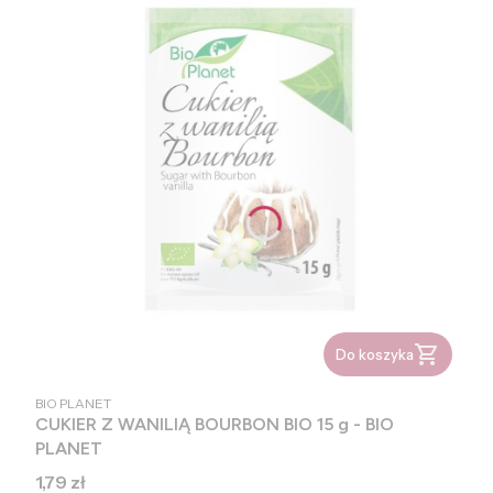
Do koszyka
PRODUCENT
BIO PLANET
CUKIER Z WANILIĄ BOURBON BIO 15 g - BIO
PLANET
Cena
1,79 zł