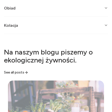
Obiad
Kolacja
Producent Gapa
Gapa
Zupa z Soczewicą Libańska
BIO 450 g Bio Gapa
Na naszym blogu piszemy o
PARÓWKI DELIKATNE
Cena
31,60 zł
BEZGLUTENOWE BIO 150
ekologicznej żywności.
g - WASĄG
Cena
13,79 zł
See all posts